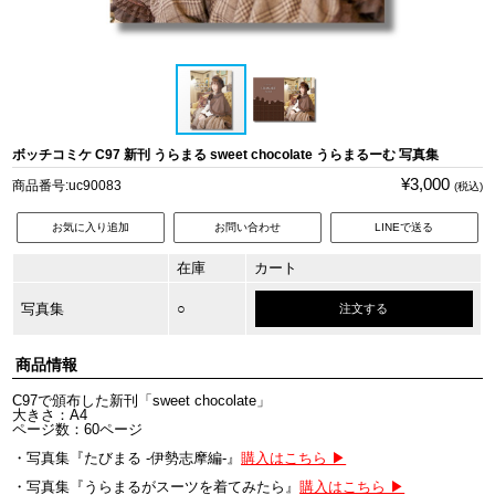
ボッチコミケ C97 新刊 うらまる sweet chocolate うらまるーむ 写真集
¥3,000
商品番号:uc90083
(税込)
お気に入り追加
お問い合わせ
LINEで送る
在庫
カート
写真集
○
注文する
商品情報
C97で頒布した新刊「sweet chocolate」
大きさ：A4
ページ数：60ページ
・写真集『たびまる -伊勢志摩編-』
購入はこちら ▶
・写真集『うらまるがスーツを着てみたら』
購入はこちら ▶