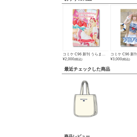
コミケ C96 新刊 うらまる Strawberry Shortcake うらまるーむ 写真集
¥2,000
¥3,000
(税込)
(税込)
最近チェックした商品
商品レビュー