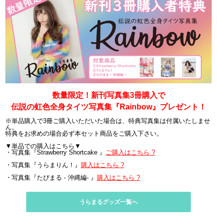
数量限定！新刊写真集3冊購入で
伝説の虹色全身タイツ写真集『Rainbow』プレゼント！
※単品購入で3冊ご購入いただいた場合は、特典写真集は付属いたしませ
ん。
特典をお求めの場合必ず本セット商品をご購入下さい。
▼単品での購入はこちら▼
・写真集『Strawberry Shortcake 』
ご購入はこちら ?
・写真集『うらまりん！』
購入はこちら ?
・写真集『たびまる - 沖縄編- 』
購入はこちら ?
うらまるグッズ一覧へ