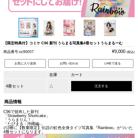
【限定特典付】コミケ C96 新刊 うらまる写真集4冊セットうらまるーむ
¥9,000
商品番号:uc90057
(税込)
お気に入り追加
お問い合わせ
LINEで送る
在庫
カート
4冊セット
△
注文する
商品情報
C96で頒布した新刊
「Strawberry Shortcake」
「うらまりん！」
「たびまる - 沖縄編-」
の3冊に【数量限定】伝説の虹色全身タイツ写真集『Rainbow』がついた
4冊セットになります。